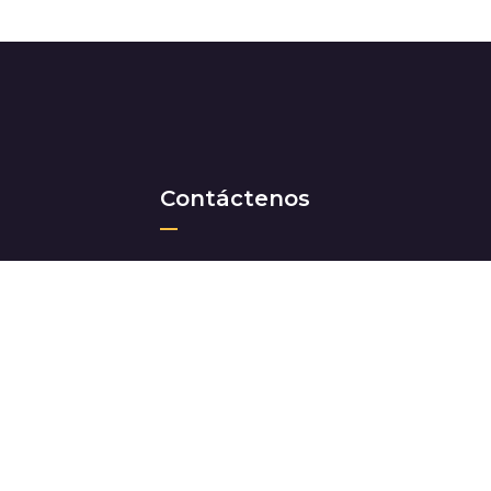
Contáctenos
+ 506 2283-9333
+ 506 8532-3972
info@corporacionacs.com
Sabanilla de Montes de Oca, San Jo
Rica