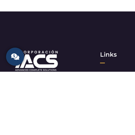
Links
Inicio
Nosotros
Trabajamos con pasión
Educación
asumiendo retos y creando
Gobierno
nuevos en los sectores
Corporativo
gubernamental y
Talento
corporativo.
Contacto